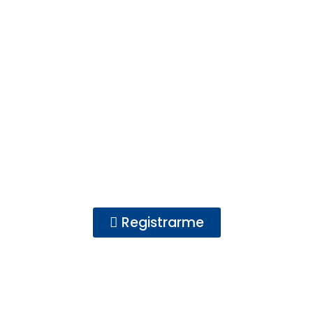
CONTENIDO
EXCLUSIVO PARA
USUARIOS
REGISTRADOS
Registrarme