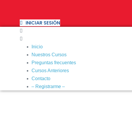
Saltar
al
contenido
INICIAR SESIÓN
Inicio
Nuestros Cursos
Preguntas frecuentes
Cursos Anteriores
Contacto
– Registrarme –
CONTENIDO EXCL
USUARIOS REG