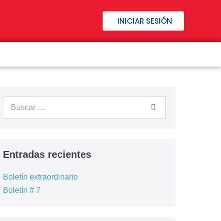
INICIAR SESIÓN
Inicio
Nuestros Cursos
Preguntas frecuentes
Entradas recientes
Cursos Anteriores
Boletín extraordinario
Contacto
Boletín # 7
– Registrarme –